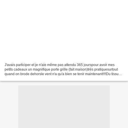
J'avais participer et je n'aie même pas attendu 365 jourspour avoir mes
petits cadeaux un magnifique porte grille (fait maison)très pratiquesurtout
quand on brode dehorsle vent n'a qu'a bien se tenir maintenant!!!!Du tissus à
poids, du ruban et une échevette....