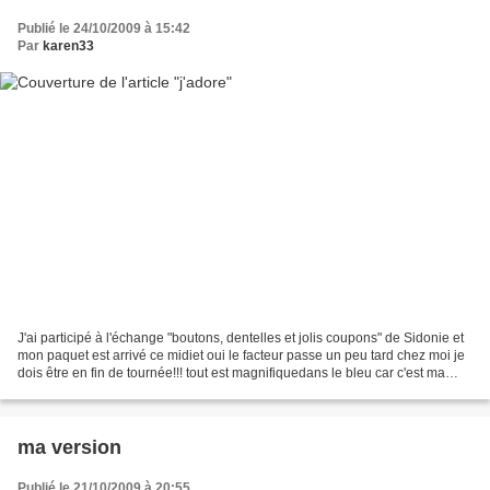
Publié le 24/10/2009 à 15:42
Par
karen33
J'ai participé à l'échange "boutons, dentelles et jolis coupons" de Sidonie et
mon paquet est arrivé ce midiet oui le facteur passe un peu tard chez moi je
dois être en fin de tournée!!! tout est magnifiquedans le bleu car c'est ma
couleur. un petit étui...
ma version
Publié le 21/10/2009 à 20:55