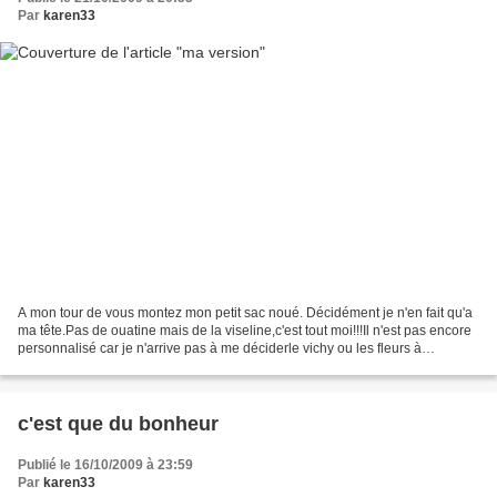
Par
karen33
A mon tour de vous montez mon petit sac noué. Décidément je n'en fait qu'a
ma tête.Pas de ouatine mais de la viseline,c'est tout moi!!!Il n'est pas encore
personnalisé car je n'arrive pas à me déciderle vichy ou les fleurs à
l'extérieur ????? un grand...
c'est que du bonheur
Publié le 16/10/2009 à 23:59
Par
karen33