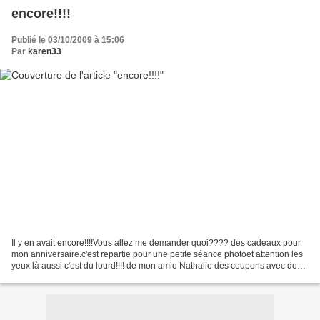
encore!!!!
Publié le 03/10/2009 à 15:06
Par
karen33
Il y en avait encore!!!!Vous allez me demander quoi???? des cadeaux pour
mon anniversaire.c'est repartie pour une petite séance photoet attention les
yeux là aussi c'est du lourd!!!! de mon amie Nathalie des coupons avec des
petits boutons il va falloir...