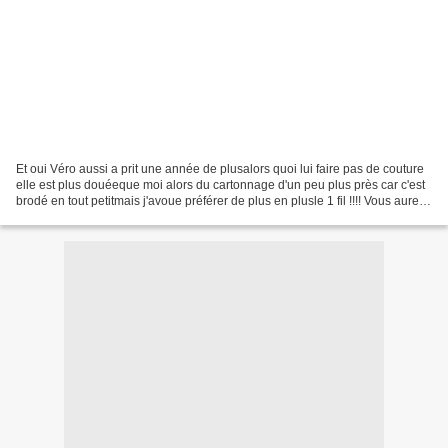
Et oui Véro aussi a prit une année de plusalors quoi lui faire pas de couture
elle est plus douéeque moi alors du cartonnage d'un peu plus près car c'est
brodé en tout petitmais j'avoue préférer de plus en plusle 1 fil !!!! Vous aurez
reconnu le modèle...