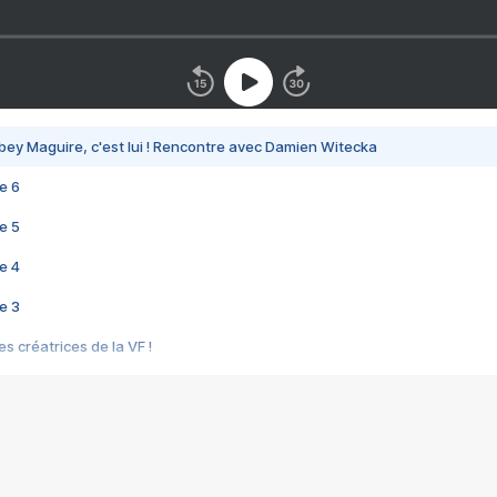
bey Maguire, c'est lui ! Rencontre avec Damien Witecka
e 6
e 5
e 4
e 3
s créatrices de la VF !
e 2
e 1
e Mektoub My Love arrive enfin ! Rencontre avec Shaïn Boumedine et Sal