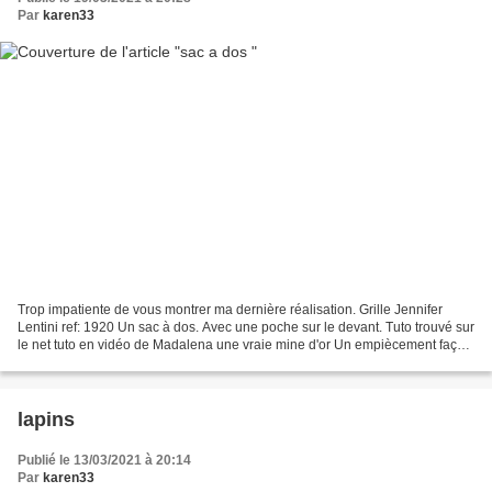
Par
karen33
Trop impatiente de vous montrer ma dernière réalisation. Grille Jennifer
Lentini ref: 1920 Un sac à dos. Avec une poche sur le devant. Tuto trouvé sur
le net tuto en vidéo de Madalena une vraie mine d'or Un empiècement façon
patch afin de mettre une broderie....
lapins
Publié le 13/03/2021 à 20:14
Par
karen33