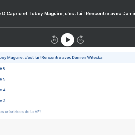
 DiCaprio et Tobey Maguire, c'est lui ! Rencontre avec Dam
bey Maguire, c'est lui ! Rencontre avec Damien Witecka
e 6
e 5
e 4
e 3
s créatrices de la VF !
e 2
e 1