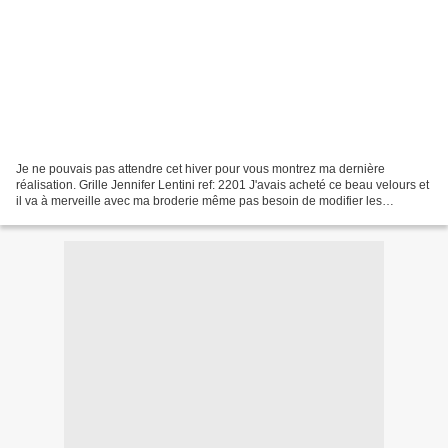
Je ne pouvais pas attendre cet hiver pour vous montrez ma dernière
réalisation. Grille Jennifer Lentini ref: 2201 J'avais acheté ce beau velours et
il va à merveille avec ma broderie même pas besoin de modifier les
couleurs. J'aime beaucoup le rendu de...