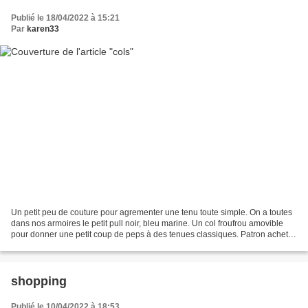
Publié le 18/04/2022 à 15:21
Par
karen33
Un petit peu de couture pour agrementer une tenu toute simple. On a toutes
dans nos armoires le petit pull noir, bleu marine. Un col froufrou amovible
pour donner une petit coup de peps à des tenues classiques. Patron acheté
sur le net. Pour l'instant...
shopping
Publié le 10/04/2022 à 18:53