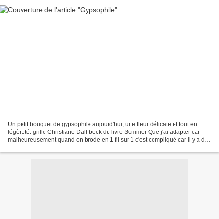
Un petit bouquet de gypsophile aujourd'hui, une fleur délicate et tout en
légèreté. grille Christiane Dalhbeck du livre Sommer Que j'ai adapter car
malheureusement quand on brode en 1 fil sur 1 c'est compliqué car il y a des
1/2, 1/4 de point qu'on ne...