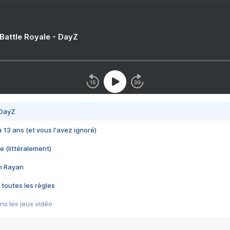
 Battle Royale - DayZ
 DayZ
 a 13 ans (et vous l'avez ignoré)
e (littéralement)
im Rayan
 toutes les règles
s les jeux vidéo
us choquant de Rockstar ? - Le scandale BULLY