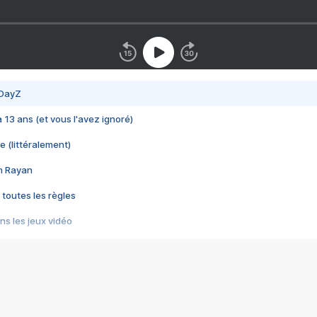
 DayZ
 a 13 ans (et vous l'avez ignoré)
e (littéralement)
im Rayan
 toutes les règles
s les jeux vidéo
us choquant de Rockstar ? - Le scandale BULLY
e plus moche de Steam
du RÊVE tourne au CAUCHEMAR