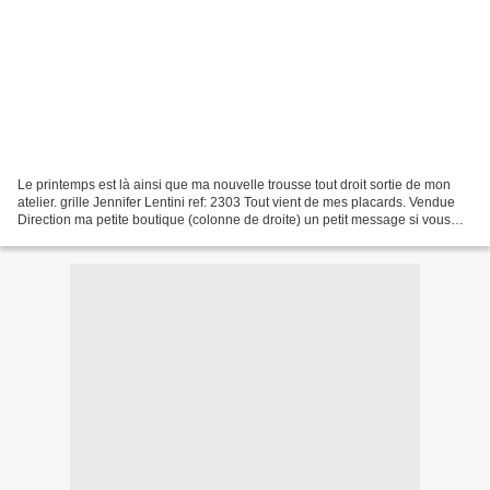
Le printemps est là ainsi que ma nouvelle trousse tout droit sortie de mon
atelier. grille Jennifer Lentini ref: 2303 Tout vient de mes placards. Vendue
Direction ma petite boutique (colonne de droite) un petit message si vous
désirez acquérir cet ouvrage...