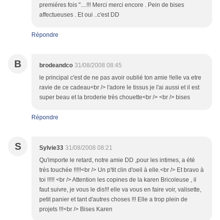
premiéres fois "....!!! Merci merci encore . Pein de bises
affectueuses . Et oui ..c'est DD
Répondre
B
brodeandco
31/08/2008 08:45
le principal c'est de ne pas avoir oublié ton amie !!elle va etre
ravie de ce cadeau<br /> l'adore le tissus je l'ai aussi et il est
super beau et la broderie très chouette<br /> <br /> bises
Répondre
S
Sylvie33
31/08/2008 08:21
Qu'importe le retard, notre amie DD ,pour les intimes, a été
très touchée !!!!!<br /> Un p'tit clin d'oeil à elle.<br /> Et bravo à
toi !!!!! <br /> Attention les copines de la karen Bricoleuse , il
faut suivre, je vous le dis!!! elle va vous en faire voir, valisette,
petit panier et tant d'autres choses !!! Elle a trop plein de
projets !!!<br /> Bises Karen