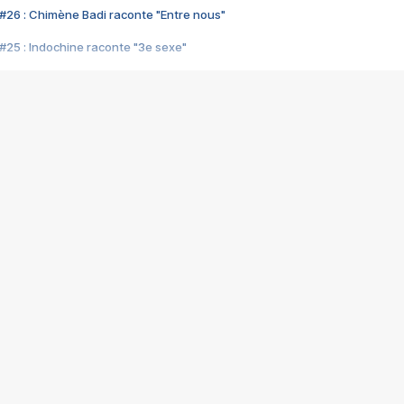
#26 : Chimène Badi raconte "Entre nous"
#25 : Indochine raconte "3e sexe"
#24 : Zaho raconte "C'est chelou"
#23 : Patrick Bruel raconte "Au café des délices"
#22 : Kyo raconte "Le chemin"
#21 : Nolwenn Leroy raconte "Cassé"
#20 : Patrick Hernandez raconte "Born to be alive"
#19 : Lorie raconte "Près de moi"
#18 : Michael Jones raconte "A nos actes manqués" (avec Jean-Jacque
#17 : Khaled raconte "Aïcha"
#16 : Corneille raconte "Parce qu'on vient de loin"
#15 : Indochine raconte "L'aventurier"