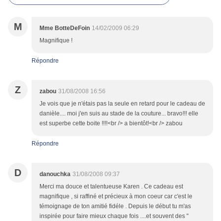
M
Mme BotteDeFoin
14/02/2009 06:29
Magnifique !
Répondre
Z
zabou
31/08/2008 16:56
Je vois que je n'étais pas la seule en retard pour le cadeau de
danièle.... moi j'en suis au stade de la couture... bravo!!! elle
est superbe cette boite !!!!<br /> a bientôt!<br /> zabou
Répondre
D
danouchka
31/08/2008 09:37
Merci ma douce et talentueuse Karen . Ce cadeau est
magnifique , si raffiné et précieux à mon coeur car c'est le
témoignage de ton amitié fidéle . Depuis le début tu m'as
inspirée pour faire mieux chaque fois ....et souvent des "