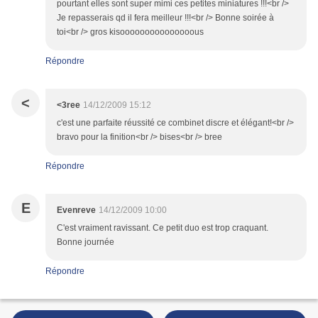
pourtant elles sont super mimi ces petites miniatures !!!<br />
Je repasserais qd il fera meilleur !!!<br /> Bonne soirée à
toi<br /> gros kisooooooooooooooous
Répondre
<
<3ree
14/12/2009 15:12
c'est une parfaite réussité ce combinet discre et élégant!<br />
bravo pour la finition<br /> bises<br /> bree
Répondre
E
Evenreve
14/12/2009 10:00
C'est vraiment ravissant. Ce petit duo est trop craquant.
Bonne journée
Répondre