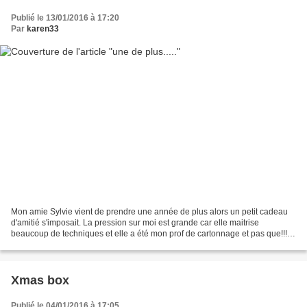
Publié le 13/01/2016 à 17:20
Par
karen33
Mon amie Sylvie vient de prendre une année de plus alors un petit cadeau
d'amitié s'imposait. La pression sur moi est grande car elle maitrise
beaucoup de techniques et elle a été mon prof de cartonnage et pas que!!!!!
une nouvelle corbeille a pointé...
Xmas box
Publié le 04/01/2016 à 17:05