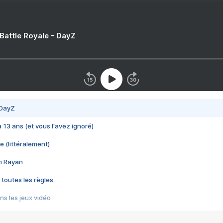
 Battle Royale - DayZ
 DayZ
 a 13 ans (et vous l'avez ignoré)
e (littéralement)
im Rayan
 toutes les règles
s les jeux vidéo
us choquant de Rockstar ? - Le scandale BULLY