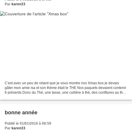
Par
karen33
C'est avec un peu de retard que je vous montre nos Xmas box je devais
gâter mon amie isa et son thème était le THE Nos paquets devaient contenir
6 présents Donc du Thé, une tasse, une cuillère à thé, des confitures au thé
et une jolie boite "hand made"...
bonne année
Publié le 01/01/2016 à 08:59
Par
karen33