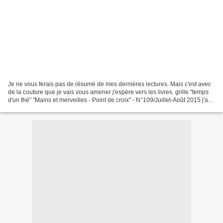
Je ne vous ferais pas de résumé de mes dernières lectures. Mais c'est avec
de la couture que je vais vous amener j'espère vers les livres. grille "temps
d'un thé" "Mains et merveilles - Point de croix" - N°109/Juillet-Août 2015 j'ai
comme très souvent...